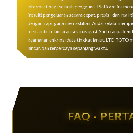
informasi bagi seluruh pengguna. Platform ini me
(result) pengeluaran secara cepat, presisi, dan real-
dengan rapi guna memastikan Anda selalu mempero
menjamin kelancaran sesi navigasi Anda tanpa kenda
keamanan enkripsi data tingkat lanjut, LTD TOTO me
lancar, dan terpercaya sepanjang waktu.
FAQ - PER