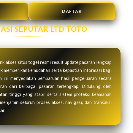
DAFTAR
ASI SEPUTAR LTD TOTO
nk akses situs togel resmi result update pasaran lengkap
uk memberikan kemudahan serta kepastian informasi bagi
m ini menyediakan pembaruan hasil pengeluaran secara
aran dari berbagai pasaran terlengkap. Didukung oleh
atan tinggi yang stabil serta sistem proteksi keamanan
enjamin seluruh proses akses, navigasi, dan transaksi
ar.