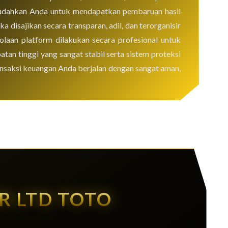
memudahkan Anda untuk mendapatkan pembaruan hasil
ka disajikan secara transparan, adil, dan terorganisir
laan platform dilakukan secara profesional untuk
tan tinggi yang sangat stabil serta sistem proteksi
ransaksi keuangan Anda berjalan dengan sangat aman,
R LTD TOTO