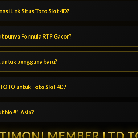
si Link Situs Toto Slot 4D?
t punya Formula RTP Gacor?
 untuk pengguna baru?
 TOTO untuk Toto Slot 4D?
t No #1 Asia?
TIMONI MEMBER LTD 