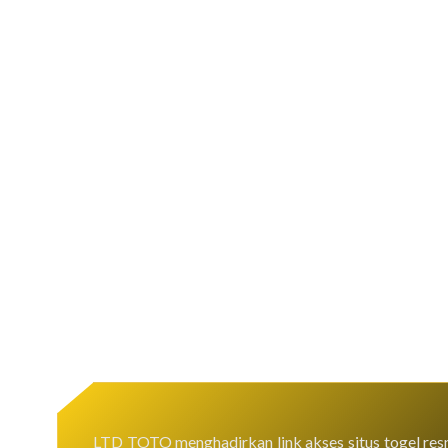
LTD TOTO menghadirkan link akses situs togel res