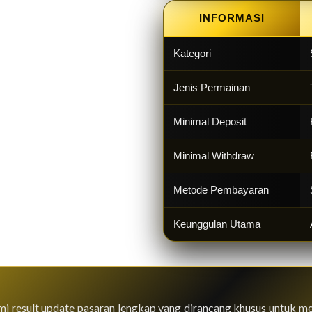
INFORMASI
Kategori
Jenis Permainan
Minimal Deposit
Minimal Withdraw
Metode Pembayaran
Keunggulan Utama
mi result update pasaran lengkap yang dirancang khusus untuk 