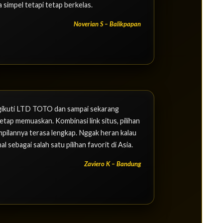
simpel tetapi tetap berkelas.
Noverian S – Balikpapan
gikuti LTD TOTO dan sampai sekarang
tap memuaskan. Kombinasi link situs, pilihan
mpilannya terasa lengkap. Nggak heran kalau
al sebagai salah satu pilihan favorit di Asia.
Zaviero K – Bandung